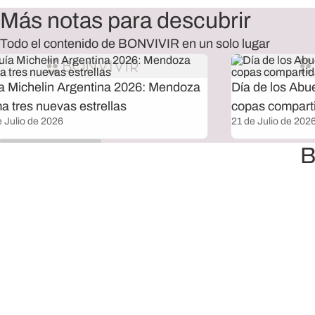
Más notas para descubrir
Todo el contenido de BONVIVIR en un solo lugar
a Michelin Argentina 2026: Mendoza
Día de los Abu
a tres nuevas estrellas
copas compart
e Julio de 2026
21 de Julio de 202
B
Envío sin cargo a todo el país
e bonificamos 100% el envío de la selección que elijas.