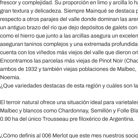
frescor y complejidad. Su proporción en limo y arcilla lo
gran textura y delicadeza. Siempre Mainqué se destaca p
respecto a otros parajes del valle donde dominan las a
un antiguo brazo del río que dejo depósitos de galets con
como el hierro que junto a las arcillas asegura un excelen
aseguran taninos complejos y una extremada profundid
cuenta con los viñedos más viejos del valle que dieron orig
Encontramos las parcelas más viejas de Pinot Noir (Chacr
ambos de 1932 y también viejas poblaciones de Malbec, 1
Noemia.
¿Que variedades destacas de esta región y cuáles son l
El terroir natural ofrece una situación ideal para varietale
Malbec y blancos como Chardonnay, Semillón y Folle B
0.90 ha del único Trousseau pre filoxérico de Argentina.
¿Cómo definis al 006 Merlot que este mes nuestros soci