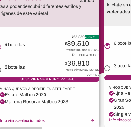
Iniciate en 
as a poder descubrir diferentes estilos y
variedades 
rígenes de este varietal.
$
65.850
40% OFF
39.510
6
botell
$
4
botellas
Precio s/imp. nac. $
32.652
Durante 3 meses
36.810
$
3
botell
2
botellas
Precio s/imp. nac. $
30.421
por mes
SUSCRIBIRME A
PURO MALBEC
VINOS QUE 
VINOS QUE VOY A RECIBIR EN SEPTIEMBRE
Ajna Re
Estate Malbec 2024
Gran So
Mairena Reserve Malbec 2023
2025
Single V
Info vinos 
Info vinos seleccionados