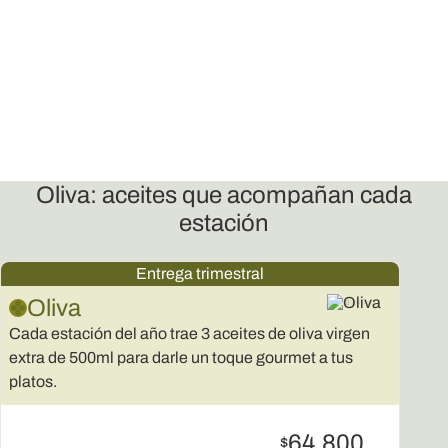
online
Por ser socio de Bonvivir tenés beneficios excl
en nuestra tienda.
Experiencias y eventos
Conocé más del mundo del vino en encuentros
únicos.
Oliva: aceites que acompañan cada
estación
Entrega trimestral
Oliva
Cada estación del año trae 3 aceites de oliva virgen
extra de 500ml para darle un toque gourmet a tus
platos.
64.800
$