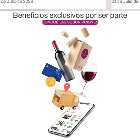
 de Julio de 2026
21 de Julio de
Beneficios exclusivos por ser parte
CONOCÉ LAS SUSCRIPCIONES