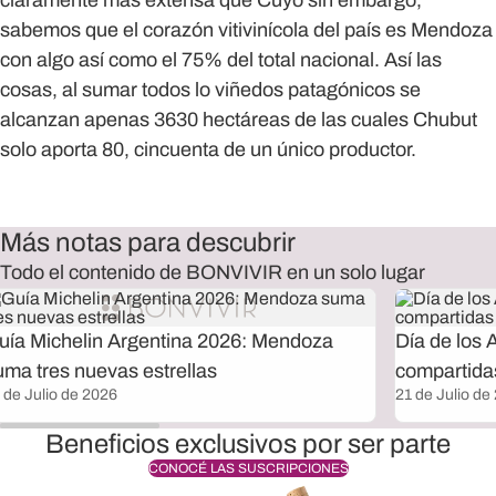
claramente más extensa que Cuyo sin embargo,
sabemos que el corazón vitivinícola del país es Mendoza
con algo así como el 75% del total nacional. Así las
cosas, al sumar todos lo viñedos patagónicos se
alcanzan apenas 3630 hectáreas de las cuales Chubut
solo aporta 80, cincuenta de un único productor.
Más notas para descubrir
Todo el contenido de BONVIVIR en un solo lugar
uía Michelin Argentina 2026: Mendoza
Día de los 
uma tres nuevas estrellas
compartida
 de Julio de 2026
21 de Julio de
Beneficios exclusivos por ser parte
CONOCÉ LAS SUSCRIPCIONES