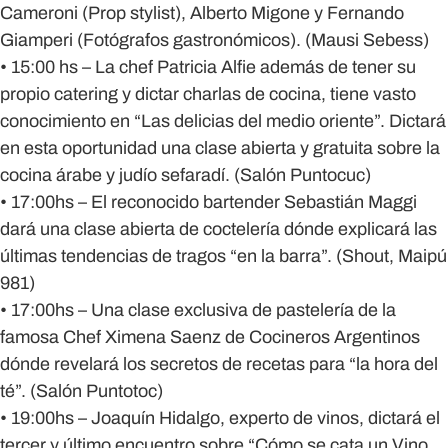
Cameroni (Prop stylist), Alberto Migone y Fernando
Giamperi (Fotógrafos gastronómicos). (Mausi Sebess)
• 15:00 hs – La chef Patricia Alfie además de tener su
propio catering y dictar charlas de cocina, tiene vasto
conocimiento en “Las delicias del medio oriente”. Dictará
en esta oportunidad una clase abierta y gratuita sobre la
cocina árabe y judío sefaradí. (Salón Puntocuc)
• 17:00hs – El reconocido bartender Sebastián Maggi
dará una clase abierta de coctelería dónde explicará las
últimas tendencias de tragos “en la barra”. (Shout, Maipú
981)
• 17:00hs – Una clase exclusiva de pastelería de la
famosa Chef Ximena Saenz de Cocineros Argentinos
dónde revelará los secretos de recetas para “la hora del
té”. (Salón Puntotoc)
• 19:00hs – Joaquín Hidalgo, experto de vinos, dictará el
tercer y último encuentro sobre “Cómo se cata un Vino