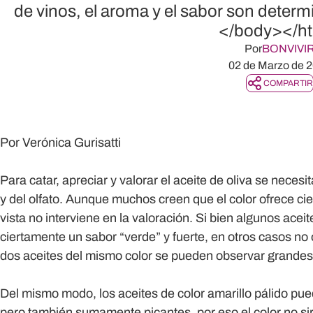
de vinos, el aroma y el sabor son determi
</body></h
Por
BONVIVI
02 de Marzo de 
COMPARTIR
Por Verónica Gurisatti
Para catar, apreciar y valorar el aceite de oliva se neces
y del olfato. Aunque muchos creen que el color ofrece cier
vista no interviene en la valoración. Si bien algunos acei
ciertamente un sabor “verde” y fuerte, en otros casos no
dos aceites del mismo color se pueden observar grandes 
Del mismo modo, los aceites de color amarillo pálido pu
pero también sumamente picantes, por eso el color no si