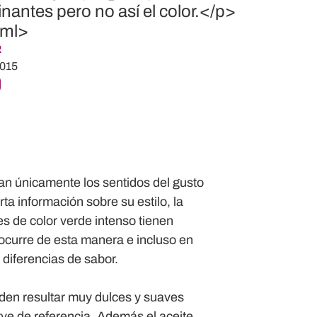
nantes pero no así el color.</p>
tml>
R
2015
itan únicamente los sentidos del gusto
ta información sobre su estilo, la
tes de color verde intenso tienen
 ocurre de esta manera e incluso en
diferencias de sabor.
eden resultar muy dulces y suaves
rve de referencia. Además el aceite