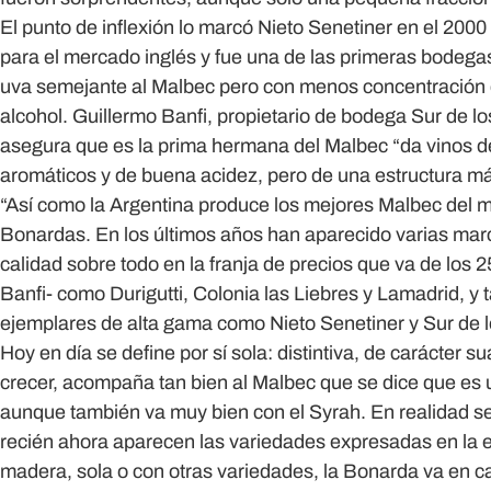
El punto de inflexión lo marcó Nieto Senetiner en el 20
para el mercado inglés y fue una de las primeras bodega
uva semejante al Malbec pero con menos concentración 
alcohol. Guillermo Banfi, propietario de bodega Sur de l
asegura que es la prima hermana del Malbec “da vinos de 
aromáticos y de buena acidez, pero de una estructura más
“Así como la Argentina produce los mejores Malbec del 
Bonardas. En los últimos años han aparecido varias mar
calidad sobre todo en la franja de precios que va de los 2
Banfi- como Durigutti, Colonia las Liebres y Lamadrid, 
ejemplares de alta gama como Nieto Senetiner y Sur de 
Hoy en día se define por sí sola: distintiva, de carácter s
crecer, acompaña tan bien al Malbec que se dice que es u
aunque también va muy bien con el Syrah. En realidad 
recién ahora aparecen las variedades expresadas en la et
madera, sola o con otras variedades, la Bonarda va en ca