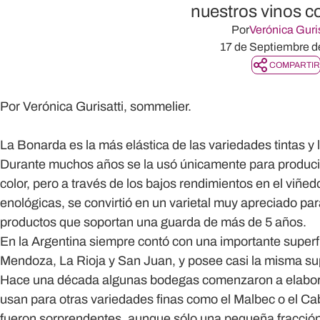
nuestros vinos 
Por
Verónica Guris
17 de Septiembre d
COMPARTIR
Por Verónica Gurisatti, sommelier.
La Bonarda es la más elástica de las variedades tintas 
Durante muchos años se la usó únicamente para producir
color, pero a través de los bajos rendimientos en el viñe
enológicas, se convirtió en un varietal muy apreciado pa
productos que soportan una guarda de más de 5 años.
En la Argentina siempre contó con una importante superfi
Mendoza, La Rioja y San Juan, y posee casi la misma sup
Hace una década algunas bodegas comenzaron a elabor
usan para otras variedades finas como el Malbec o el Ca
fueron sorprendentes, aunque sólo una pequeña fracción 