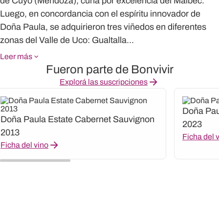
de Cuyo (Mendoza), cuna por excelencia del Malbec.
Luego, en concordancia con el espíritu innovador de
Doña Paula, se adquirieron tres viñedos en diferentes
zonas del Valle de Uco: Gualtalla...
Leer más
Fueron parte de Bonvivir
Explorá las suscripciones
Doña Pau
Doña Paula Estate Cabernet Sauvignon
2023
2013
Ficha del 
Ficha del vino