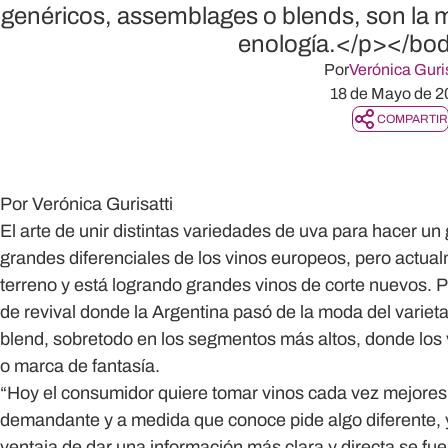
genéricos, assemblages o blends, son la m
enología.</p></bo
Por
Verónica Guris
18 de Mayo de 2
COMPARTIR
Por Verónica Gurisatti
El arte de unir distintas variedades de uva para hacer un
grandes diferenciales de los vinos europeos, pero actu
terreno y está logrando grandes vinos de corte nuevos. 
de revival donde la Argentina pasó de la moda del varietal p
blend, sobretodo en los segmentos más altos, donde los
o marca de fantasía.
“Hoy el consumidor quiere tomar vinos cada vez mejore
demandante y a medida que conoce pide algo diferente, y
ventaja de dar una información más clara y directa se fu