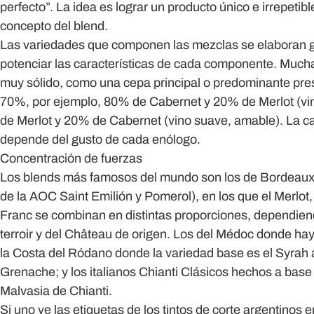
perfecto”. La idea es lograr un producto único e irrepetibl
concepto del blend.
Las variedades que componen las mezclas se elaboran 
potenciar las características de cada componente. Much
muy sólido, como una cepa principal o predominante pres
70%, por ejemplo, 80% de Cabernet y 20% de Merlot (vin
de Merlot y 20% de Cabernet (vino suave, amable). La can
depende del gusto de cada enólogo.
Concentración de fuerzas
Los blends más famosos del mundo son los de Bordeaux 
de la AOC Saint Emilión y Pomerol), en los que el Merlot
Franc se combinan en distintas proporciones, dependiend
terroir y del Château de origen. Los del Médoc donde hay
la Costa del Ródano donde la variedad base es el Syrah
Grenache; y los italianos Chianti Clásicos hechos a bas
Malvasia de Chianti.
Si uno ve las etiquetas de los tintos de corte argentino