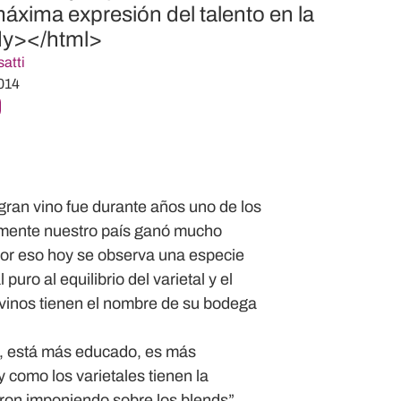
áxima expresión del talento en la
dy></html>
atti
014
 gran vino fue durante años uno de los
almente nuestro país ganó mucho
Por eso hoy se observa una especie
uro al equilibrio del varietal y el
 vinos tienen el nombre de su bodega
s, está más educado, es más
 como los varietales tienen la
eron imponiendo sobre los blends”,