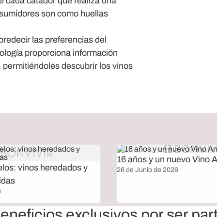
 de cada catador que realiza una
nsumidores son como huellas
 predecir las preferencias del
ología proporciona información
 permitiéndoles descubrir los vinos
16 años y un nuevo Vino A
elos: vinos heredados y
26 de Junio de 2026
idas
6
eneficios exclusivos por ser par