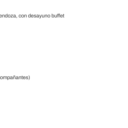
endoza,
con desayuno buffet
compañantes)