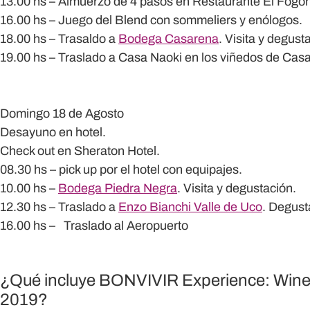
13.00 hs – Almuerzo de 4 pasos en
Restaurante El Fogó
16.00 hs – Juego del Blend con sommeliers y enólogos.
18.00 hs – Trasaldo a
Bodega Casarena
. Visita y degust
19.00 hs – Traslado a Casa Naoki en los viñedos de Casar
Domingo 18 de Agosto
Desayuno en hotel.
Check out en Sheraton Hotel.
08.30 hs – pick up por el hotel con equipajes.
10.00 hs –
Bodega Piedra Negra
. Visita y degustación.
12.30 hs – Traslado a
Enzo Bianchi Valle de Uco
. Degust
16.00 hs – Traslado al Aeropuerto
¿Qué incluye BONVIVIR Experience: Wine
2019?