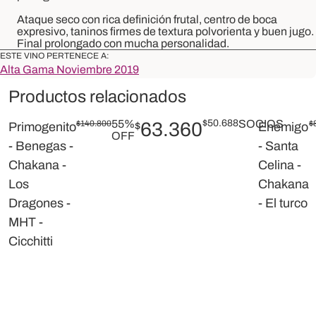
Ataque seco con rica definición frutal, centro de boca
expresivo, taninos firmes de textura polvorienta y buen jugo.
Final
prolongado
con mucha personalidad.
ESTE VINO PERTENECE A:
Alta Gama Noviembre 2019
Productos relacionados
55%
$
50.688
SOCIOS
$
140.800
63.360
$
Primogenito
$
Enemigo
OFF
- Benegas -
- Santa
Chakana -
Celina -
Los
Chakana
Dragones -
- El turco
MHT -
Cicchitti