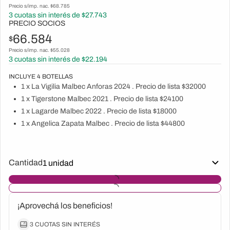
Precio s/imp. nac. $
68.785
3
cuotas sin interés de $
27.743
PRECIO SOCIOS
66.584
$
Precio s/imp. nac. $
55.028
3
cuotas sin interés de $
22.194
INCLUYE
4
BOTELLAS
1 x La Vigilia Malbec Anforas 2024 . Precio de lista $32000
1 x Tigerstone Malbec 2021 . Precio de lista $24100
1 x Lagarde Malbec 2022 . Precio de lista $18000
1 x Angelica Zapata Malbec . Precio de lista $44800
Cantidad
¡Aprovechá los beneficios!
3 CUOTAS SIN INTERÉS