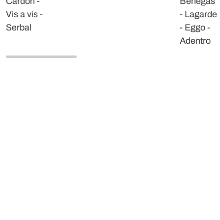
Cardón -
Benegas
Vis a vis -
- Lagarde
Serbal
- Eggo -
Adentro