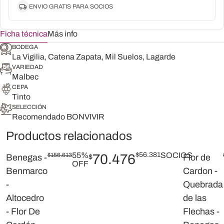
ENVIO GRATIS PARA SOCIOS
Ficha técnica
Más info
BODEGA
La Vigilia, Catena Zapata, Mil Suelos, Lagarde
VARIEDAD
Malbec
CEPA
Tinto
SELECCIÓN
Recomendado BONVIVIR
Productos relacionados
55%
$
56.381
SOCIOS
$
156.613
70.476
Benegas -
$
Flor de
OFF
Benmarco
Cardon -
-
Quebrada
Altocedro
de las
- Flor De
Flechas -