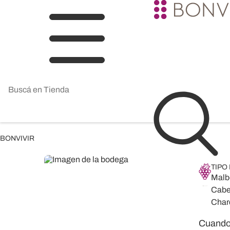
BONVIVIR
TIPO
Malbe
Caber
Char
Cuando 