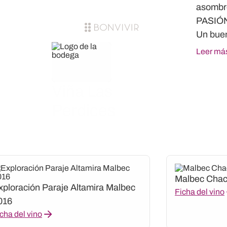
asombró
PASIÓ
Un buen
Leer má
Viña Las
Perdices
Malbec Chac
xploración Paraje Altamira Malbec
Ficha del vino
016
cha del vino