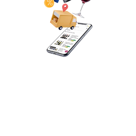
Envío sin cargo a todo el país
Te bonificamos 100% el envío de la selección que
lijas.
Credencial de Club LA NACION premium
100% bonificada
Disfrutá descuentos en más de 400 marcas
20% OFF extra y envío gratis en la Tienda
online