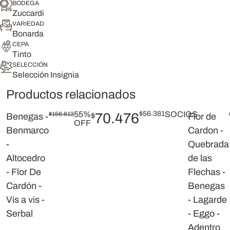
BODEGA
Zuccardi
VARIEDAD
Bonarda
CEPA
Tinto
SELECCIÓN
Selección Insignia
Productos relacionados
55%
$
56.381
SOCIOS
$
156.613
70.476
Benegas -
$
Flor de
OFF
Benmarco
Cardon -
-
Quebrada
Altocedro
de las
- Flor De
Flechas -
Cardón -
Benegas
Vis a vis -
- Lagarde
Serbal
- Eggo -
Adentro