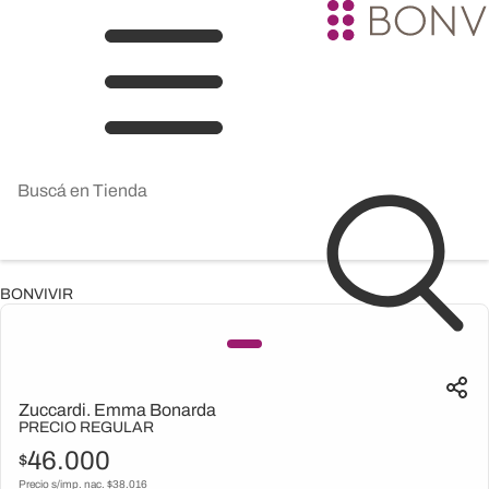
BONVIVIR
Zuccardi. Emma Bonarda
PRECIO REGULAR
46.000
$
Precio s/imp. nac. $
38.016