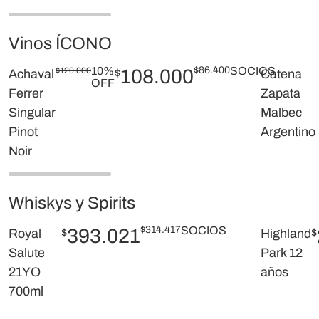
Vinos ÍCONO
10%
$
86.400
SOCIOS
$
120.000
108.000
Achaval
$
Catena
OFF
Ferrer
Zapata
Singular
Malbec
Pinot
Argentino
Noir
Whiskys y Spirits
$
314.417
SOCIOS
393.021
Royal
$
Highland
$
Salute
Park 12
21YO
años
700ml