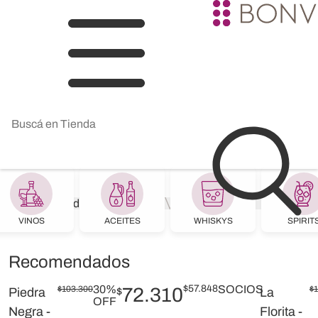
BONVIVIR
Tienda Home
VINOS
ACEITES
WHISKYS
SPIRIT
Recomendados
30%
$
57.848
SOCIOS
$
103.300
72.310
$
Piedra
$
La
OFF
Negra -
Florita -