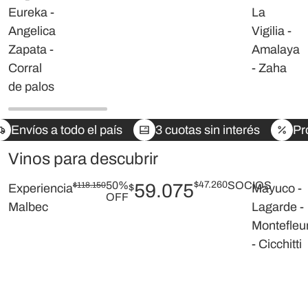
Eureka -
La
Angelica
Vigilia -
Zapata -
Amalaya
Corral
- Zaha
de palos
Envíos a todo el país
3 cuotas sin interés
Pr
Vinos para descubrir
50%
$
47.260
SOCIOS
$
118.150
59.075
Experiencia
$
Mayuco -
OFF
Malbec
Lagarde -
Montefleu
- Cicchitti