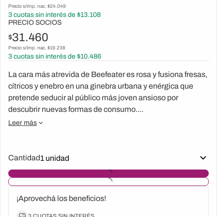
Precio s/imp. nac. $
24.049
3
cuotas sin interés de $
13.108
PRECIO SOCIOS
31.460
$
Precio s/imp. nac. $
19.238
3
cuotas sin interés de $
10.486
La cara más atrevida de Beefeater es rosa y fusiona fresas,
cítricos y enebro en una ginebra urbana y enérgica que
pretende seducir al público más joven ansioso por
descubrir nuevas formas de consumo....
Leer más
Cantidad
¡Aprovechá los beneficios!
3 CUOTAS SIN INTERÉS