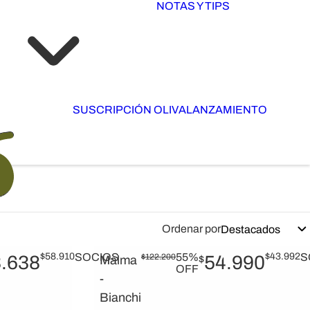
NOTAS Y TIPS
SUSCRIPCIÓN OLIVA
LANZAMIENTO
Ordenar por
$
58.910
SOCIOS
55%
$
43.992
S
.638
$
122.200
54.990
Malma
$
OFF
-
Bianchi