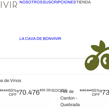
NOSOTROS
SUSCRIPCIONES
TIENDA
LA CAVA DE BONVIVIR
os de:
Vinos
55%
$
56.381
SOCIOS
55%
56.613
70.476
$
163.640
73
$
Flor de
$
OFF
OFF
Cardon -
Quebrada