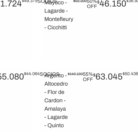
$
49.379
SOCIOS
50%
$
36.9
1.724
$
92.300
46.150
Mayuco -
$
OFF
Lagarde -
Montefleury
- Cicchitti
$
44.064
SOCIOS
55%
$
50.43
55.080
$
140.100
63.045
Argento -
$
OFF
Altocedro
- Flor de
Cardon -
Amalaya
- Lagarde
- Quinto