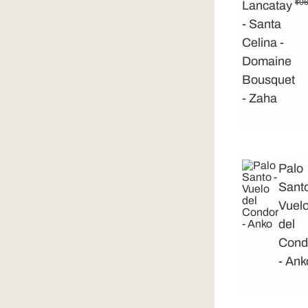
$
96
Lancatay
- Santa
Celina -
Domaine
Bousquet
- Zaha
Palo
Santo
Vuel
del
Cond
- Ank