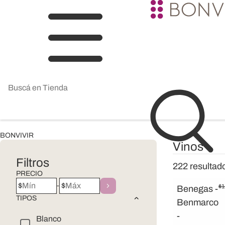
BONVIVIR
Vinos
Filtros
222
resultad
PRECIO
$
$
-
$
1
Benegas -
TIPOS
Benmarco
-
Blanco