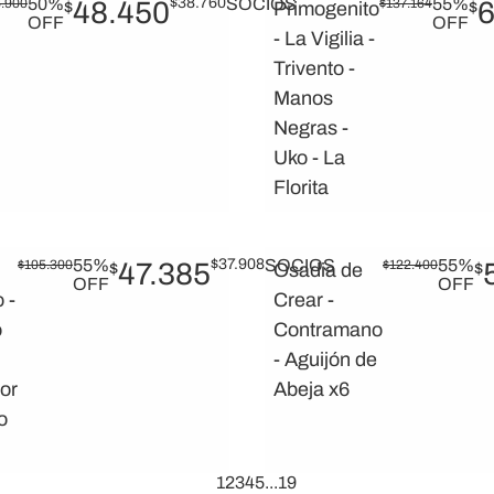
50%
$
38.760
SOCIOS
55%
.900
48.450
$
137.164
6
$
Primogenito
$
OFF
OFF
- La Vigilia -
Trivento -
Manos
Negras -
Uko - La
Florita
55%
$
37.908
SOCIOS
55%
$
105.300
47.385
$
122.400
$
Osadia de
$
OFF
OFF
 -
Crear -
o
Contramano
- Aguijón de
or
Abeja x6
o
1
2
3
4
5
...
19