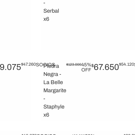
-
Serbal
x6
$
47.260
SOCIOS
45%
$
54.120
9.075
$
123.000
67.650
Piedra
$
OFF
Negra -
La Belle
Margarite
-
Staphyle
x6