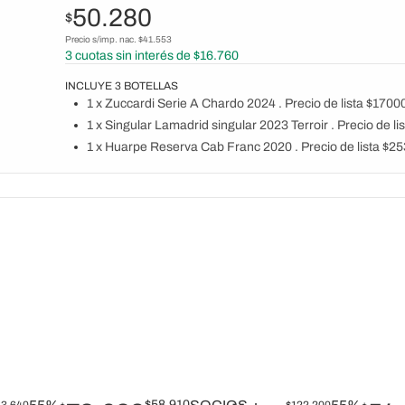
50.280
$
Precio s/imp. nac. $
41.553
3
cuotas sin interés de $
16.760
INCLUYE
3
BOTELLAS
1 x Zuccardi Serie A Chardo 2024 . Precio de lista $1700
1 x Singular Lamadrid singular 2023 Terroir . Precio de l
1 x Huarpe Reserva Cab Franc 2020 . Precio de lista $2
$
58.910