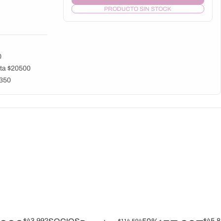
PRODUCTO SIN STOCK
0
ista $20500
5350
$
43.992
$
45.