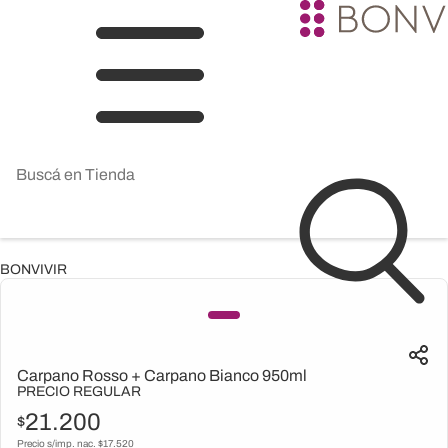
BONVIVIR
Carpano Rosso + Carpano Bianco 950ml
PRECIO REGULAR
21.200
$
Precio s/imp. nac. $
17.520