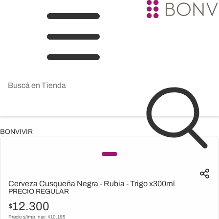
BONVIVIR
Cerveza Cusqueña Negra - Rubia - Trigo x300ml
PRECIO REGULAR
12.300
$
Precio s/imp. nac. $
10.165