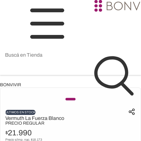
BONVIVIR
ULTIMOS EN STOCK
Vermuth La Fuerza Blanco
PRECIO REGULAR
21.990
$
Precio s/imp. nac. $
18.173