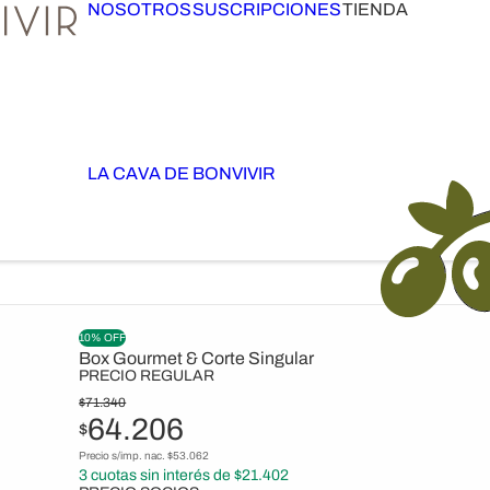
NOSOTROS
SUSCRIPCIONES
TIENDA
LA CAVA DE BONVIVIR
10% OFF
Box Gourmet & Corte Singular
PRECIO REGULAR
$
71.340
64.206
$
Precio s/imp. nac. $
53.062
3
cuotas sin interés de $
21.402