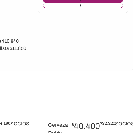
a $10.840
lista $11.850
4.160
SOCIOS
$
32.320
SOCIO
40.400
Cerveza
$