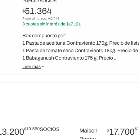
PRECIO SOCIOS
51.364
$
Precio s/imp. nac. $
42.449
3
cuotas sin interés de $
17.121
Box compuesto por:
1 Pasta de aceituna Contraviento 170g. Precio de list
1 Pasta de tomate seco Contraviento 180g. Precio de 
1 Babaganush Contraviento 175 g. Precio ...
Leer más
$
10.560
SOCIOS
$
1
13.200
17.700
Maison
$