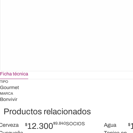
Ficha técnica
TIPO
Gourmet
MARCA
Bonvivir
Productos relacionados
$
9.840
SOCIOS
12.300
Cerveza
$
Agua
$