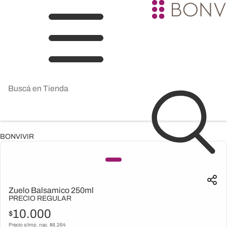
BONVIVIR
Zuelo Balsamico 250ml
PRECIO REGULAR
10.000
$
Precio s/imp. nac. $
8.264