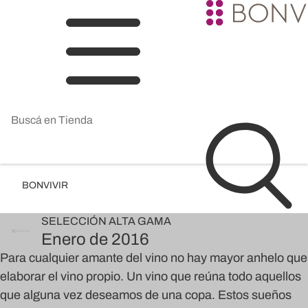
BONVIVIR
SELECCIÓN
ALTA GAMA
Enero de 2016
Para cualquier amante del vino no hay mayor anhelo que
elaborar el vino propio. Un vino que reúna todo aquellos
que alguna vez deseamos de una copa. Estos sueños