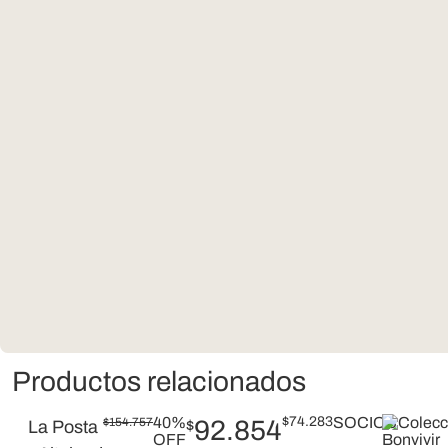
Productos relacionados
40%
$
74.283
SOCIOS
$
154.757
92.854
La Posta
$
OFF