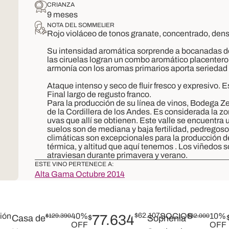
CRIANZA
9 meses
NOTA DEL SOMMELIER
Rojo violáceo de tonos granate, concentrado, denso
Su intensidad aromática sorprende a bocanadas de 
las ciruelas logran un combo aromático placentero
armonía con los aromas primarios aporta seriedad 
Ataque intenso y seco de fluir fresco y expresivo. 
Final largo de regusto franco.
Para la producción de su línea de vinos, Bodega Ze
de la Cordillera de los Andes. Es considerada la zo
uvas que allí se obtienen. Este valle se encuentra
suelos son de mediana y baja fertilidad, pedregos
climáticas son excepcionales para la producción d
térmica, y altitud que aquí tenemos . Los viñedos s
atraviesan durante primavera y verano.
ESTE VINO PERTENECE A:
Alta Gama Octubre 2014
40%
$
62.107
SOCIOS
10%
$
129.390
77.634
$
82.000
Casa de
$
Sophenia
OFF
OFF