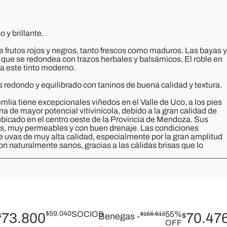
 y brillante.
frutos rojos y negros, tanto frescos como maduros. Las bayas y
 que se redondea con trazos herbales y balsámicos. El roble en
a este tinto moderno.
Es redondo y equilibrado con taninos de buena calidad y textura.
mlia tiene excepcionales viñedos en el Valle de Uco, a los pies
na de mayor potencial vitivinícola, debido a la gran calidad de
 ubicado en el centro oeste de la Provincia de Mendoza. Sus
os, muy permeables y con buen drenaje. Las condiciones
e uvas de muy alta calidad, especialmente por la gran amplitud
on naturalmente sanos, gracias a las cálidas brisas que lo
$
59.040
SOCIOS
55%
73.800
$
156.613
70.47
$
Benegas -
$
OFF