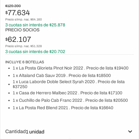
$
129.390
77.634
$
Precio s/imp. nac. $
64.160
3
cuotas sin interés de $
25.878
PRECIO SOCIOS
62.107
$
Precio s/imp. nac. $
51.328
3
cuotas sin interés de $
20.702
INCLUYE
6
BOTELLAS
1 x La Posta Glorieta Pinot Noir 2022 . Precio de lista $19400
1 x Altaland Cab Sauv 2019 . Precio de lista $18500
1 x Luca Laborde Doble Select Syrah 2020 . Precio de lista
$37250
1 x Casa de Herrero Malbec 2022 . Precio de lista $17100
1 x Cuchillo de Palo Cab Franc 2022 . Precio de lista $20500
1 x La Posta Red Blend 2021 . Precio de lista $16640
Cantidad