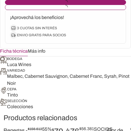
¡Aprovechá los beneficios!
3 CUOTAS SIN INTERÉS
ENVIO GRATIS PARA SOCIOS
Ficha técnica
Más info
BODEGA
Luca Wines
VARIEDAD
Malbec, Cabernet Sauvignon, Cabernet Franc, Syrah, Pinot
Noir
CEPA
Tinto
SELECCIÓN
Colecciones
Productos relacionados
55%
$
56.381
SOCIOS
$
156.613
Benegas -
$
Flor de