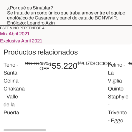
¿Por qué es Singular?
Se trata de un corte único que trabajamos entre el equipo
enológico de
Casarena
y panel de cata de BONVIVIR.
Enólogo:
Leandro
Azin
ESTE VINO PERTENECE A:
Mix Abril 2021
Exclusiva Abril 2021
Productos relacionados
45%
$
44.176
SOCIOS
$
100.400
55.220
$
Teho -
$
Felino -
OFF
Santa
La
Celina -
Vigilia -
Chakana
Quinto -
- Valle
Staphyle
de la
-
Puerta
Trivento
- Eggo