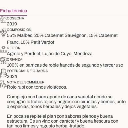
Ficha técnica
COSECHA
2019
COMPOSICIÓN
55% Malbec, 20% Cabernet Sauvignon, 15% Cabernet
Franc, 10% Petit Verdot
REGIÓN
Agrelo y Perdriel, Luján de Cuyo, Mendoza
CRIANZA
100% en barricas de roble francés de segundo y tercer uso
POTENCIAL DE GUARDA
2024
NOTA DEL SOMMELIER
Rojo rubí con tonos violáceos.
Complejo con buen aporte de cada varietal donde se
conjugan lo frutos rojos y negros con ciruelas y
berries
junto
a especias, t
onos herbales y dejos vegetales.
En boca se repite el plan con sabores plenos y buena
estruc
t
ura. Es un vino con carácter y buena frescura con
taninos firmes
y regusto herbal-frutado.