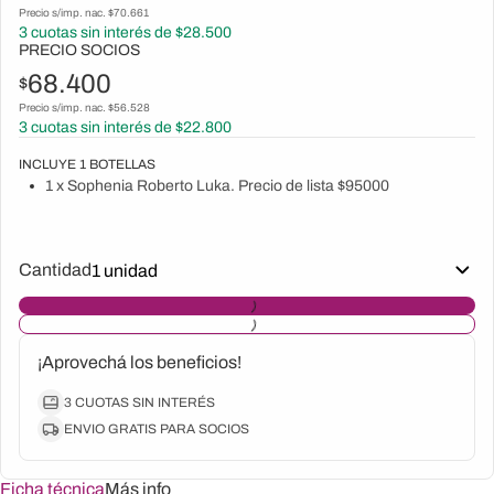
Precio s/imp. nac. $
70.661
3
cuotas sin interés de $
28.500
PRECIO SOCIOS
68.400
$
Precio s/imp. nac. $
56.528
3
cuotas sin interés de $
22.800
INCLUYE
1
BOTELLAS
1 x Sophenia Roberto Luka. Precio de lista $95000
Cantidad
¡Aprovechá los beneficios!
3 CUOTAS SIN INTERÉS
ENVIO GRATIS PARA SOCIOS
Ficha técnica
Más info