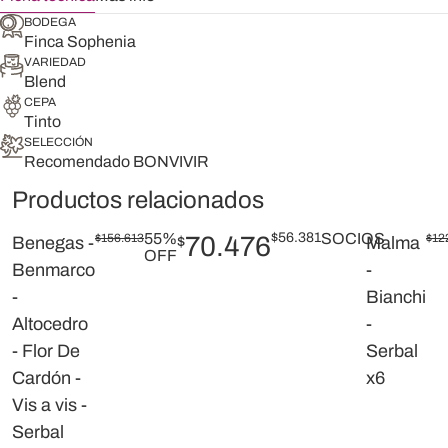
BODEGA
Finca Sophenia
VARIEDAD
Blend
CEPA
Tinto
SELECCIÓN
Recomendado BONVIVIR
Productos relacionados
55%
$
56.381
SOCIOS
$
156.613
70.476
$
12
Benegas -
$
Malma
OFF
Benmarco
-
-
Bianchi
Altocedro
-
- Flor De
Serbal
Cardón -
x6
Vis a vis -
Serbal