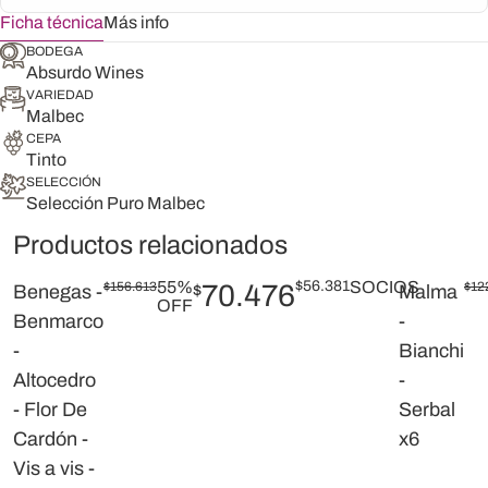
Ficha técnica
Más info
BODEGA
Absurdo Wines
VARIEDAD
Malbec
CEPA
Tinto
SELECCIÓN
Selección Puro Malbec
Productos relacionados
55%
$
56.381
SOCIOS
$
156.613
70.476
$
12
Benegas -
$
Malma
OFF
Benmarco
-
-
Bianchi
Altocedro
-
- Flor De
Serbal
Cardón -
x6
Vis a vis -