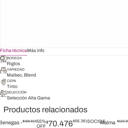
Ficha técnica
Más info
BODEGA
Riglos
VARIEDAD
Malbec, Blend
CEPA
Tinto
SELECCIÓN
Selección Alta Gama
Productos relacionados
55%
$
56.381
SOCIOS
$
156.613
70.476
$
122.2
Benegas -
$
Malma
OFF