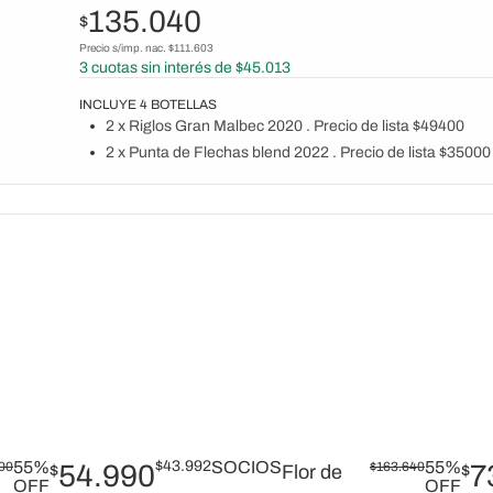
135.040
$
Precio s/imp. nac. $
111.603
3
cuotas sin interés de $
45.013
INCLUYE
4
BOTELLAS
2 x Riglos Gran Malbec 2020 . Precio de lista $49400
2 x Punta de Flechas blend 2022 . Precio de lista $35000
55%
$
43.992
SOCIOS
55%
00
54.990
$
163.640
7
$
Flor de
$
OFF
OFF