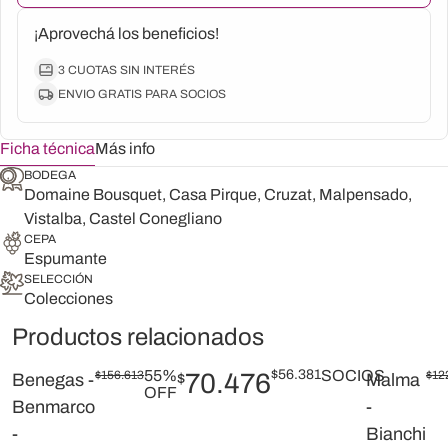
¡Aprovechá los beneficios!
3 CUOTAS SIN INTERÉS
ENVIO GRATIS PARA SOCIOS
Ficha técnica
Más info
BODEGA
Domaine Bousquet, Casa Pirque, Cruzat, Malpensado,
Vistalba, Castel Conegliano
CEPA
Espumante
SELECCIÓN
Colecciones
Productos relacionados
55%
$
56.381
SOCIOS
$
156.613
70.476
$
12
Benegas -
$
Malma
OFF
Benmarco
-
-
Bianchi