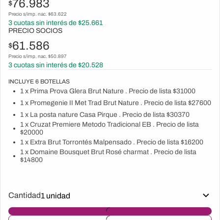
76.983
$
Precio s/imp. nac. $
63.622
3
cuotas sin interés de $
25.661
PRECIO SOCIOS
61.586
$
Precio s/imp. nac. $
50.897
3
cuotas sin interés de $
20.528
INCLUYE
6
BOTELLAS
1 x Prima Prova Glera Brut Nature . Precio de lista $31000
1 x Promegenie II Met Trad Brut Nature . Precio de lista $27600
1 x La posta nature Casa Pirque . Precio de lista $30370
1 x Cruzat Premiere Metodo Tradicional EB . Precio de lista
$20000
1 x Extra Brut Torrontés Malpensado . Precio de lista $16200
1 x Domaine Bousquet Brut Rosé charmat . Precio de lista
$14800
Cantidad