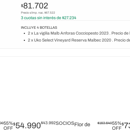
81.702
$
Precio s/imp. nac. $
67.522
3
cuotas sin interés de $
27.234
INCLUYE
4
BOTELLAS
2 x La vigilia Malb Anforas Cocciopesto 2023 . Precio de 
2 x Uko Select Vineyard Reserva Malbec 2020 . Precio de
55%
$
43.992
SOCIOS
55%
00
54.990
$
163.640
7
$
Flor de
$
OFF
OFF