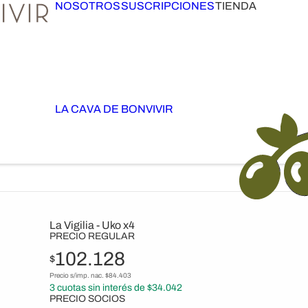
NOSOTROS
SUSCRIPCIONES
TIENDA
LA CAVA DE BONVIVIR
La Vigilia - Uko x4
PRECIO REGULAR
102.128
$
Precio s/imp. nac. $
84.403
3
cuotas sin interés de $
34.042
PRECIO SOCIOS