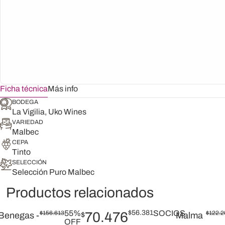
Ficha técnica
Más info
BODEGA
La Vigilia, Uko Wines
VARIEDAD
Malbec
CEPA
Tinto
SELECCIÓN
Selección Puro Malbec
Productos relacionados
55%
$
56.381
SOCIOS
$
156.613
70.476
$
122.2
Benegas -
$
Malma
OFF