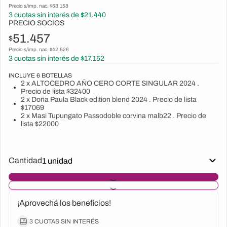
Precio s/imp. nac. $
53.158
3
cuotas sin interés de $
21.440
PRECIO SOCIOS
51.457
$
Precio s/imp. nac. $
42.526
3
cuotas sin interés de $
17.152
INCLUYE
6
BOTELLAS
2 x ALTOCEDRO AÑO CERO CORTE SINGULAR 2024 .
Precio de lista $32400
2 x Doña Paula Black edition blend 2024 . Precio de lista
$17069
2 x Masi Tupungato Passodoble corvina malb22 . Precio de
lista $22000
Cantidad
¡Aprovechá los beneficios!
3 CUOTAS SIN INTERÉS