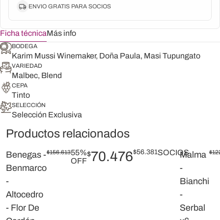
ENVIO GRATIS PARA SOCIOS
Ficha técnica
Más info
BODEGA
Karim Mussi Winemaker, Doña Paula, Masi Tupungato
VARIEDAD
Malbec, Blend
CEPA
Tinto
SELECCIÓN
Selección Exclusiva
Productos relacionados
55%
$
56.381
SOCIOS
$
156.613
70.476
$
12
Benegas -
$
Malma
OFF
Benmarco
-
-
Bianchi
Altocedro
-
- Flor De
Serbal