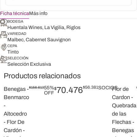
Ficha técnica
Más info
BODEGA
Huentala Wines, La Vigilia, Riglos
VARIEDAD
Malbec, Cabernet Sauvignon
CEPA
Tinto
SELECCIÓN
Selección Exclusiva
Productos relacionados
55%
$
56.381
SOCIOS
$
156.613
70.476
Benegas -
$
Flor de
OFF
Benmarco
Cardon -
-
Quebrada
Altocedro
de las
- Flor De
Flechas -
Cardón -
Benegas