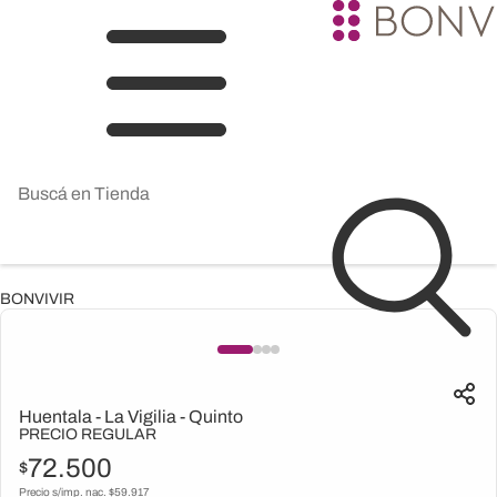
BONVIVIR
Huentala - La Vigilia - Quinto
PRECIO REGULAR
72.500
$
Precio s/imp. nac. $
59.917