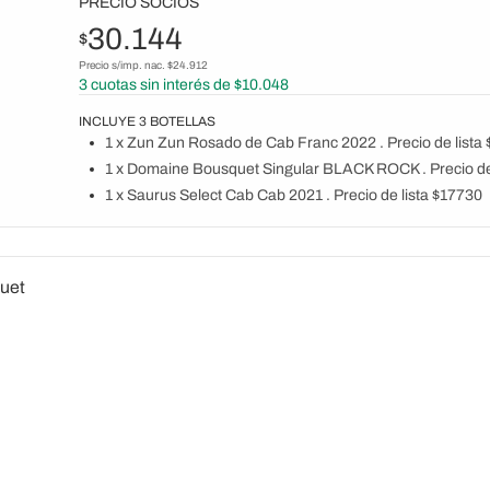
PRECIO SOCIOS
30.144
$
Precio s/imp. nac. $
24.912
3
cuotas sin interés de $
10.048
INCLUYE
3
BOTELLAS
1 x Zun Zun Rosado de Cab Franc 2022 . Precio de lista
1 x Domaine Bousquet Singular BLACK ROCK . Precio de
1 x Saurus Select Cab Cab 2021 . Precio de lista $17730
uet