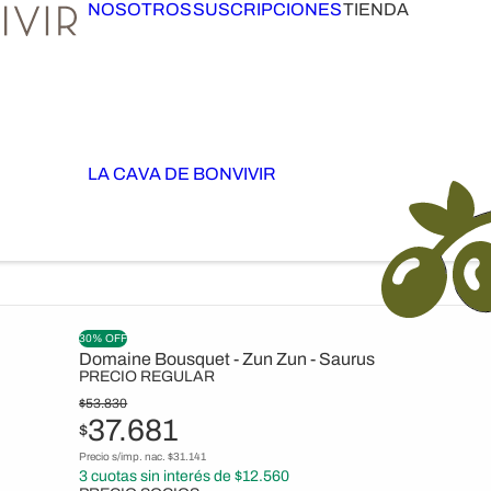
NOSOTROS
SUSCRIPCIONES
TIENDA
LA CAVA DE BONVIVIR
30% OFF
Domaine Bousquet - Zun Zun - Saurus
PRECIO REGULAR
$
53.830
37.681
$
Precio s/imp. nac. $
31.141
3
cuotas sin interés de $
12.560