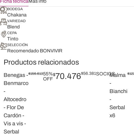
Ficha técnica
Más info
BODEGA
Chakana
VARIEDAD
Blend
CEPA
Tinto
SELECCIÓN
Recomendado BONVIVIR
Productos relacionados
55%
$
56.381
SOCIOS
$
156.613
70.476
$
12
Benegas -
$
Malma
OFF
Benmarco
-
-
Bianchi
Altocedro
-
- Flor De
Serbal
Cardón -
x6
Vis a vis -
Serbal