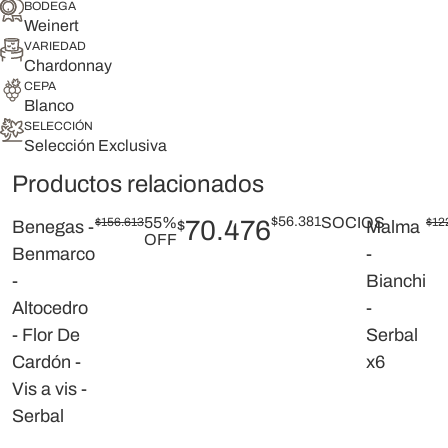
BODEGA
Weinert
VARIEDAD
Chardonnay
CEPA
Blanco
SELECCIÓN
Selección Exclusiva
Productos relacionados
55%
$
56.381
SOCIOS
$
156.613
70.476
$
12
Benegas -
$
Malma
OFF
Benmarco
-
-
Bianchi
Altocedro
-
- Flor De
Serbal
Cardón -
x6
Vis a vis -
Serbal