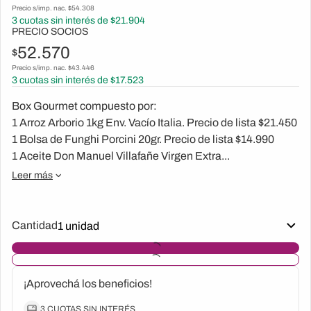
Precio s/imp. nac. $
54.308
3
cuotas sin interés de $
21.904
PRECIO SOCIOS
52.570
$
Precio s/imp. nac. $
43.446
3
cuotas sin interés de $
17.523
Box Gourmet compuesto por:
1 Arroz Arborio 1kg Env. Vacío Italia. Precio de lista $21.450
1 Bolsa de Funghi Porcini 20gr. Precio de lista $14.990
1 Aceite Don Manuel Villafañe Virgen Extra...
Leer más
Cantidad
¡Aprovechá los beneficios!
3 CUOTAS SIN INTERÉS