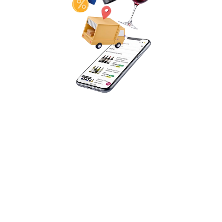
Envío sin cargo a todo el país
Te bonificamos 100% el envío de la selección que
lijas.
Credencial de Club LA NACION premium
100% bonificada
Disfrutá descuentos en más de 400 marcas
20% OFF extra y envío gratis en la Tienda
online