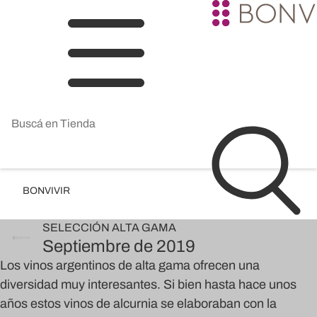
BONVIVIR
SELECCIÓN
ALTA GAMA
Septiembre de 2019
Los vinos argentinos de alta gama ofrecen una
diversidad muy interesantes. Si bien hasta hace unos
años estos vinos de alcurnia se elaboraban con la