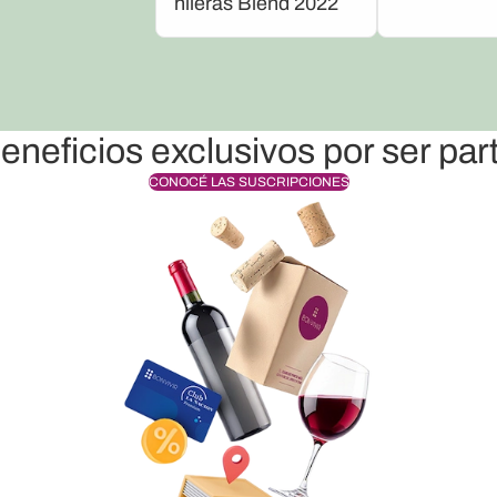
hileras Blend 2022
eneficios exclusivos por ser par
CONOCÉ LAS SUSCRIPCIONES