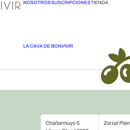
NOSOTROS
SUSCRIPCIONES
TIENDA
LA CAVA DE BONVIVIR
Chañarmuyo 5
Zorzal Pia