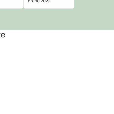
Franc 2022
te
20% OFF extra y envío gratis en la Tienda online
Por ser socio de Bonvivir tenés beneficios exclusivos 
nuestra tienda.