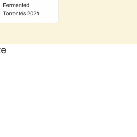
Fermented
Torrontés 2024
te
20% OFF extra y envío gratis en la Tienda online
Por ser socio de Bonvivir tenés beneficios exclusivos 