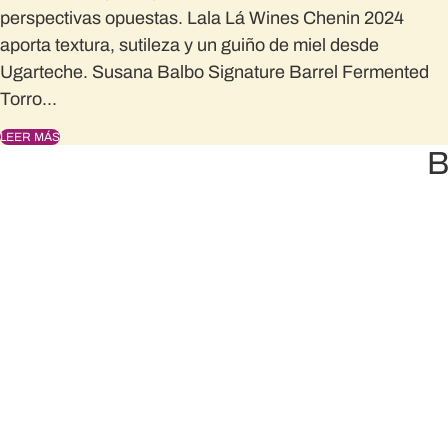
perspectivas opuestas.
Lala Lá Wines Chenin 2024
aporta textura, sutileza y un guiño de miel desde
Ugarteche.
Susana Balbo Signature Barrel Fermented
Torro...
LEER MÁS
B
Envío sin cargo a todo el país
e bonificamos 100% el envío de la selección que elijas.
Credencial de Club LA NACION premium 100%
bonificada