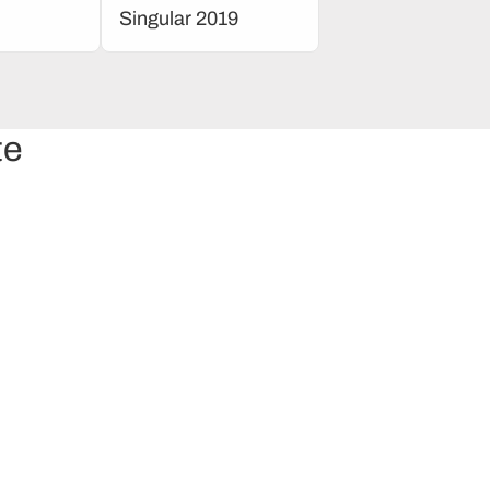
Singular 2019
te
20% OFF extra y envío gratis en la Tienda online
Por ser socio de Bonvivir tenés beneficios exclusivos 
nuestra tienda.