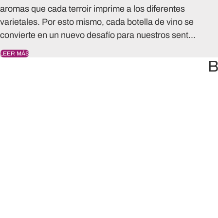
aromas que cada terroir imprime a los diferentes
varietales. Por esto mismo, cada botella de vino se
convierte en un nuevo desafío para nuestros sent...
LEER MÁS
B
Envío sin cargo a todo el país
e bonificamos 100% el envío de la selección que elijas.
Credencial de Club LA NACION premium 100%
bonificada
Disfrutá descuentos en más de 400 marcas