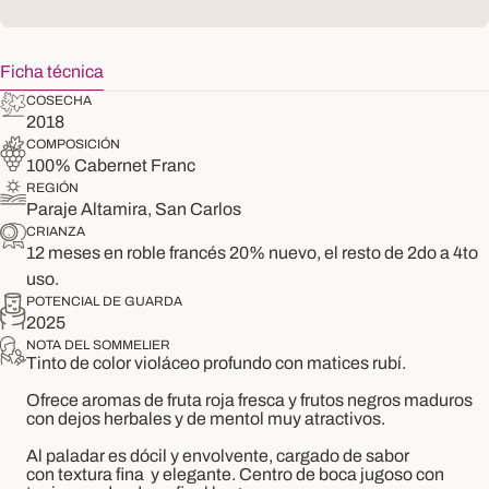
Ficha técnica
COSECHA
2018
COMPOSICIÓN
100% Cabernet Franc
REGIÓN
Paraje Altamira, San Carlos
CRIANZA
12 meses en roble francés 20% nuevo, el resto de 2do a 4to
uso.
POTENCIAL DE GUARDA
2025
NOTA DEL SOMMELIER
Tinto de color
violáceo
profundo con matices rubí.
Ofrece aromas de fruta roja fresca y frutos negros maduros
con dejos herbales y de mentol muy atractivos.
Al paladar es
dócil
y
envolvente
,
cargado de sabor
con
textura
fina
y
elegan
te. Centro de boca jugoso con