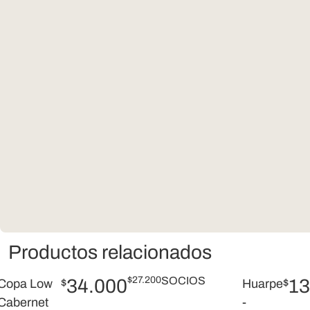
Productos relacionados
$
27.200
SOCIOS
34.000
13
Copa Low
$
Huarpe
$
Cabernet
-