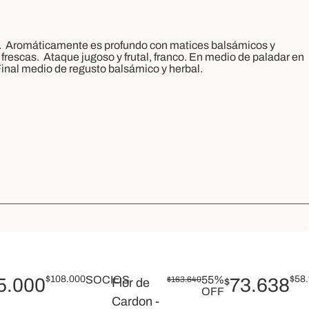
.
Aromáticamente es profundo con matices balsámicos y
 frescas.
Ataque jugoso y frutal, franco. En medio de paladar en
inal medio de regusto balsámico y herbal.
$
108.000
SOCIOS
55%
$
58
5.000
$
163.640
73.638
Flor de
$
OFF
Cardon -