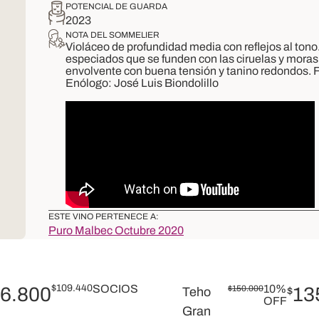
POTENCIAL DE GUARDA
2023
NOTA DEL SOMMELIER
Violáceo de profundidad media con reflejos al tono
especiados que se funden con las ciruelas y moras
envolvente con buena tensión y tanino redondos. F
Enólogo: José Luis Biondolillo
ESTE VINO PERTENECE A:
Puro Malbec Octubre 2020
$
109.440
SOCIOS
10%
6.800
$
150.000
13
Teho
$
OFF
Gran