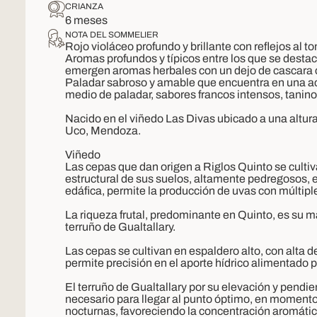
CRIANZA
6 meses
NOTA DEL SOMMELIER
Rojo violáceo profundo y brillante con reflejos al to
Aromas profundos y típicos entre los que se destaca
emergen aromas herbales con un dejo de cascara cí
Paladar sabroso y amable que encuentra en una aci
medio de paladar, sabores francos intensos, tanino 
Nacido en el viñedo Las Divas ubicado a una altura
Uco, Mendoza.
Viñedo
Las cepas que dan origen a Riglos Quinto se cultiv
estructural de sus suelos, altamente pedregosos, 
edáfica, permite la producción de uvas con múltipl
La riqueza frutal, predominante en Quinto, es su 
terruño de Gualtallary.
Las cepas se cultivan en espaldero alto, con alta d
permite precisión en el aporte hídrico alimentado p
El terruño de Gualtallary por su elevación y pendi
necesario para llegar al punto óptimo, en momento
nocturnas, favoreciendo la concentración aromática 