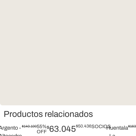
Productos relacionados
55%
$
50.436
SOCIOS
$
140.100
63.045
$
163
Argento -
$
Huentala
OFF