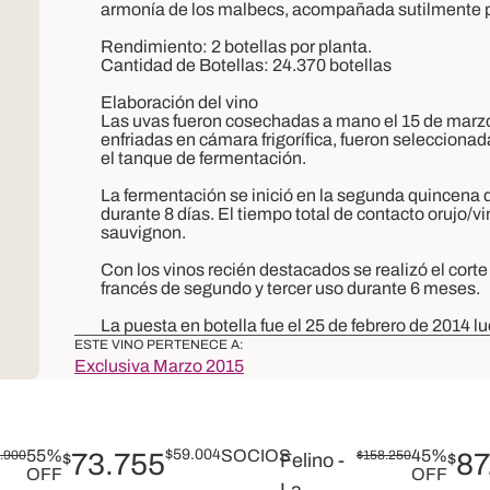
armonía de los malbecs, acompañada sutilmente p
Rendimiento: 2 botellas por planta.
Cantidad de Botellas: 24.370 botellas
Elaboración del vino
Las uvas fueron cosechadas a mano el 15 de marzo 
enfriadas en cámara frigorífica, fueron selecciona
el tanque de fermentación.
La fermentación se inició en la segunda quincena
durante 8 días. El tiempo total de contacto orujo/v
sauvignon.
Con los vinos recién destacados se realizó el corte 
francés de segundo y tercer uso durante 6 meses.
La puesta en botella fue el 25 de febrero de 2014 lu
ESTE VINO PERTENECE A:
Exclusiva Marzo 2015
55%
$
59.004
SOCIOS
45%
.900
73.755
$
158.250
87
$
Felino -
$
OFF
OFF