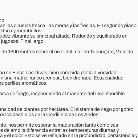
no.
n las ciruelas fresca, las moras y las fresias. En segundo plano
trica y membrillos.
dez vibrante su principal aliado. Redondo y equilibrado en
jugosos. Final largo.
 de 1300 metros sobre el nivel del mar, en Tupungato, Valle de
an en Finca Las Divas, bien conocida por la diversidad
en una matriz franco arenosa, bien drenada. Esta cualidad
es perfiles aromáticos.
marca de fuego, respondiendo al mandato del inconfundible
ensidad de plantas por hectárea. El sistema de riego por goteo,
or los deshielos de la Cordillera de Los Andes.
ente, nos permite esperar la maduración tanto como sea
s de amplia diferencia entre las temperaturas diurnas y
y el color. Esto se ve reflejado en la profundidad, persistencia y