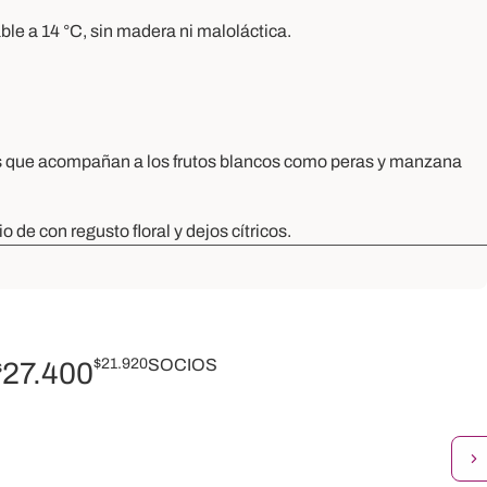
e a 14 °C, sin madera ni maloláctica.
les que acompañan a los frutos blancos como peras y manzana
 de con regusto floral y dejos cítricos.
$
21.920
SOCIOS
27.400
$