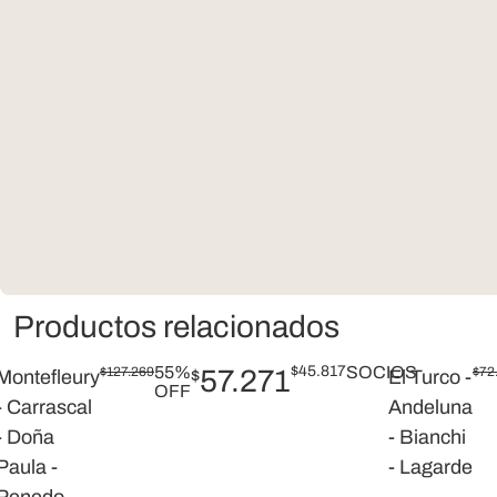
Productos relacionados
55%
$
45.817
SOCIOS
$
127.269
57.271
$
72
Montefleury
$
El Turco -
OFF
- Carrascal
Andeluna
- Doña
- Bianchi
Paula -
- Lagarde