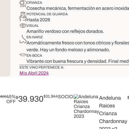
CRIANZA
Cosecha mecánica, fermentación en acero inoxidabl
POTENCIAL DE GUARDA
Hasta 2026
VISUAL
Amarillo verdoso con reflejos dorados.
EN NARIZ
Aromáticamente fresco con tonos cítricos y flora
verde. Hay un fondo meloso y alimonado.
EN BOCA
Vibrante con buena frescura y densidad. Final medio
ESTE VINO PERTENECE A:
Mix Abril 2024
45%
$
31.944
SOCIOS
.600
39.930
$
Andeluna
OFF
Raices
Crianza
Chardonnay