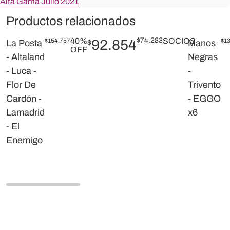
Alta Gama Julio 2021
Productos relacionados
40%
$
74.283
SOCIOS
$
154.757
92.854
$
1
La Posta
$
Manos
OFF
- Altaland
Negras
- Luca -
-
Flor De
Trivento
Cardón -
- EGGO
Lamadrid
x6
- El
Enemigo