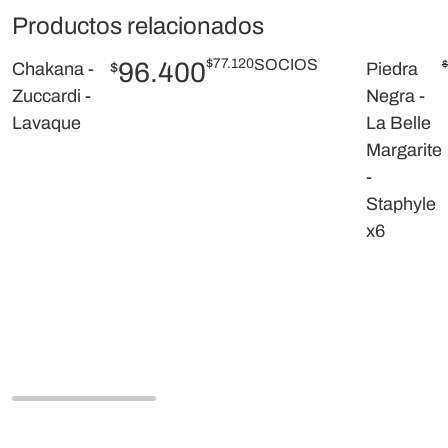
Productos relacionados
$
77.120
SOCIOS
96.400
$
Chakana -
$
Piedra
Zuccardi -
Negra -
Lavaque
La Belle
Margarite
-
Staphyle
x6